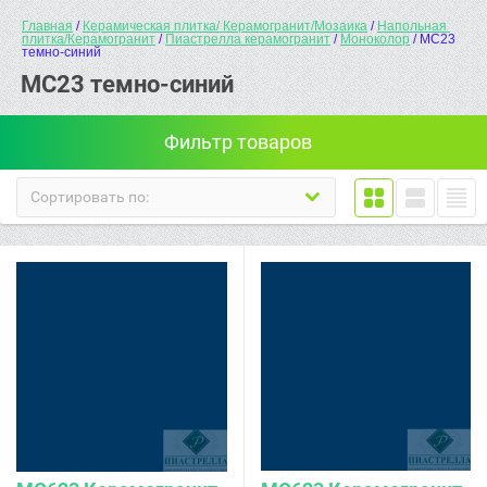
Главная
 / 
Керамическая плитка/ Керамогранит/Мозаика
 / 
Напольная 
плитка/Керамогранит
 / 
Пиастрелла керамогранит
 / 
Моноколор
 / МС23 
темно-синий
МС23 темно-синий
Фильтр товаров
Сортировать по: